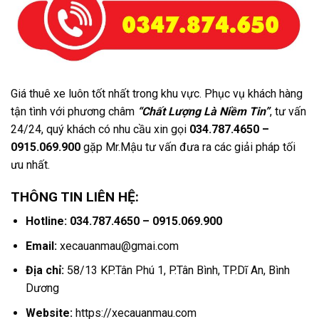
Giá thuê xe luôn tốt nhất trong khu vực. Phục vụ khách hàng
tận tình với phương châm
“Chất Lượng Là Niềm Tin”
, tư vấn
24/24, quý khách có nhu cầu xin gọi
034.787.4650 –
0915.069.900
gặp Mr.Mậu tư vấn đưa ra các giải pháp tối
ưu nhất.
THÔNG TIN LIÊN HỆ:
Hotline: 034.787.4650 – 0915.069.900
Email:
xecauanmau@gmai.com
Địa chỉ:
58/13 KP.Tân Phú 1, P.Tân Bình, TP.Dĩ An, Bình
Dương
Website:
https://xecauanmau.com