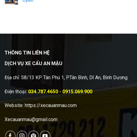
Uyên
THÔNG TIN LIÊN HỆ
DỊCH VỤ XE CẨU AN MẬU
Địa chỉ: 58/13 KP Tân Phú 1, P.Tân Bình, Dĩ An, Bình Dương
Điện thoại:
034.787.4650 - 0915.069.900
Website:
https://xecauanmau.com
Xecauanmau@gmail.com