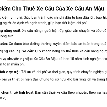
Điểm Cho Thuê Xe Cẩu Của Xe Cẩu An Mậu
t kiệm chi phí:
Giúp bạn tránh các chi phí đầu tư ban đầu lớn, bảo trì
g người ổn định và cạnh tranh, giúp bạn tiết kiệm chi phí.
g năng suất:
Xe cẩu nâng người hiện đại giúp vận chuyển và bốc dỡ 
công sức.
toàn:
Xe được bảo dưỡng thường xuyên, đảm bảo an toàn trong quá trì
dạng các loại xe cẩu:
Quý khách hàng có thể thuê xe cẩu nâng ngườ
h vụ chuyên nghiệp:
Xe Cẩu An Mậu có hơn 15 năm kinh nghiệm trong
n toàn miễn phí.
 ích vượt trội:
Tối ưu về chi phí và thời gian, quy trình chuyên nghiệp g
 bãi và thiết bị hiện đại
: Chúng tôi sở hữu kho bãi rộng lớn và trang 
.
 chọn thuê linh hoạt
: Bạn cần thuê xe cẩu theo chuyến, theo ca ha
c vụ.