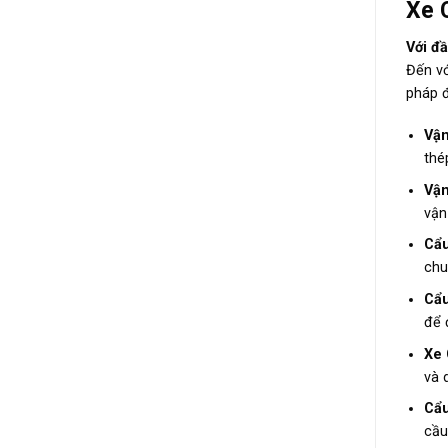
Xe 
Với đầ
Đến vớ
pháp 
Vận
thé
Vận
vận
Cẩu
chu
Cẩu
để 
Xe 
và 
Cẩu
cầu