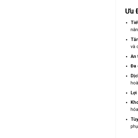
Ưu 
Tiế
nân
Tăn
và 
An 
Đa 
Dịc
hoà
Lợi
Kho
hóa
Tùy
phụ