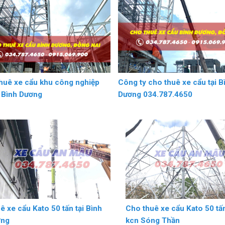
huê xe cẩu khu công nghiệp
Công ty cho thuê xe cẩu tại B
I Bình Dương
Dương 034.787.4650
ê xe cẩu Kato 50 tấn tại Bình
Cho thuê xe cẩu Kato 50 tấn
ơng
kcn Sóng Thần