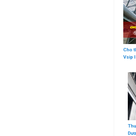
Cho t
Vsip 
Thu
Dư