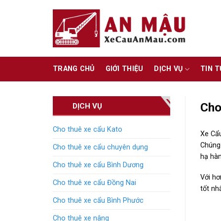
Skip
to
content
TRANG CHỦ
GIỚI THIỆU
DỊCH VỤ
TIN 
Cho
DỊCH VỤ
Cho thuê xe cẩu Kato
Xe Cẩ
Chúng 
Cho thuê xe cẩu chuyên dụng
hạ hàn
Cho thuê xe cẩu Bình Dương
Với hơ
Cho thuê xe cẩu Đồng Nai
tốt nh
Cho thuê xe cẩu Bình Phước
Cho thuê xe nâng