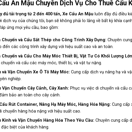
Cẩu An Mậu Chuyên Dịch Vụ Cho Thuê Cẩu 
y đủ tải trọng từ 2 đến 400 tấn, Xe Cẩu An Mậu
luôn đầy đủ điều k
i dịch vụ của chúng tôi, bạn sẽ không phải lo lắng về bất kỳ khía cạ
đáp ứng mọi yêu cầu, bao gồm:
 Chuyển và Cẩu Sắt Thép cho Công Trình Xây Dựng:
Chuyên cung
p đến các công trình xây dựng với hiệu suất cao và an toàn.
 Chuyển và Cẩu Cho Máy Móc Thiết Bị, Vật Tư Có Khối Lượng Lớ
 chuyển và cẩu các máy móc, thiết bị, và vật tư nặng.
 và Vận Chuyển Xe Ô Tô Máy Móc:
Cung cấp dịch vụ nâng hạ và v
yên nghiệp.
 Vận Chuyển Cây Cảnh, Cây Xanh:
Phục vụ việc di chuyển và cẩu c
đảm bảo an toàn cho cây cảnh.
Cẩu Rút Container, Nâng Hạ Máy Móc, Hàng Hóa Nặng:
Cung cấp 
di chuyển hàng hóa nặng với hiệu suất cao.
 Kính và Vận Chuyển Hàng Hóa Theo Yêu Cầu:
Chuyên cung cấp d
 đặc biệt của khách hàng.