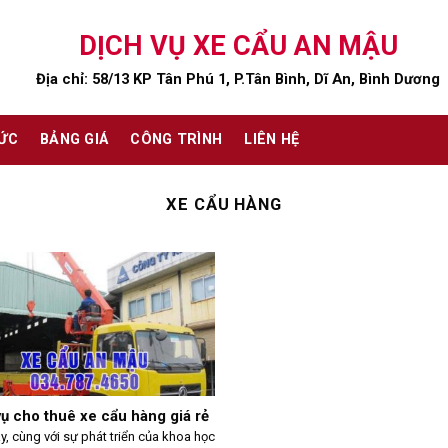
DỊCH VỤ XE CẨU AN MẬU
Địa chỉ: 58/13 KP Tân Phú 1, P.Tân Bình, Dĩ An, Bình Dương
TỨC
BẢNG GIÁ
CÔNG TRÌNH
LIÊN HỆ
XE CẨU HÀNG
vụ cho thuê xe cẩu hàng giá rẻ
y, cùng với sự phát triển của khoa học