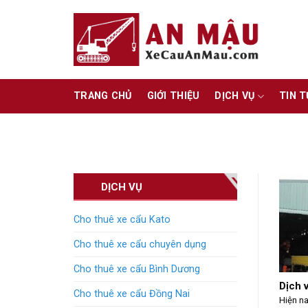
Skip
to
content
TRANG CHỦ
GIỚI THIỆU
DỊCH VỤ
TIN 
DỊCH VỤ
Cho thuê xe cẩu Kato
Cho thuê xe cẩu chuyên dụng
Cho thuê xe cẩu Bình Dương
Dịch 
Cho thuê xe cẩu Đồng Nai
Hiện na