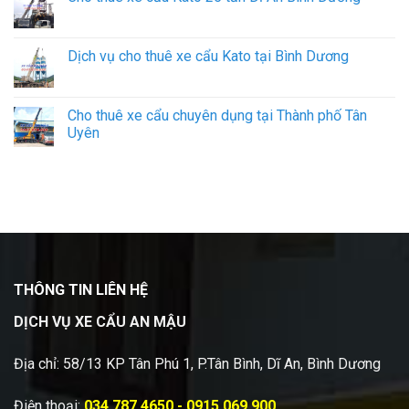
Dịch vụ cho thuê xe cẩu Kato tại Bình Dương
Cho thuê xe cẩu chuyên dụng tại Thành phố Tân
Uyên
THÔNG TIN LIÊN HỆ
DỊCH VỤ XE CẨU AN MẬU
Địa chỉ: 58/13 KP Tân Phú 1, P.Tân Bình, Dĩ An, Bình Dương
Điện thoại:
034.787.4650 - 0915.069.900