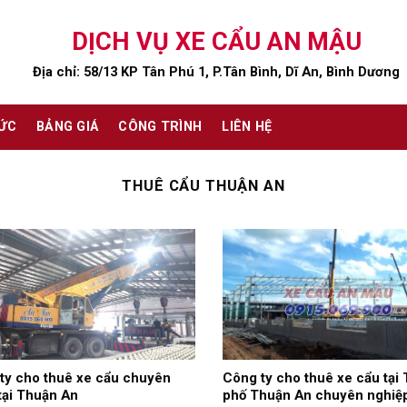
DỊCH VỤ XE CẨU AN MẬU
Địa chỉ: 58/13 KP Tân Phú 1, P.Tân Bình, Dĩ An, Bình Dương
TỨC
BẢNG GIÁ
CÔNG TRÌNH
LIÊN HỆ
THUÊ CẨU THUẬN AN
ty cho thuê xe cẩu chuyên
Công ty cho thuê xe cẩu tại
tại Thuận An
phố Thuận An chuyên nghiệ