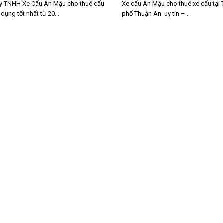
y TNHH Xe Cẩu An Mậu cho thuê cẩu
Xe cẩu An Mậu cho thuê xe cẩu tại
dụng tốt nhất từ 20...
phố Thuận An uy tín –...