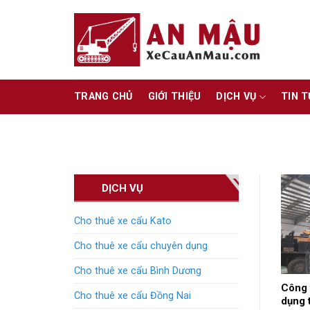
Skip
to
content
TRANG CHỦ
GIỚI THIỆU
DỊCH VỤ
TIN 
DỊCH VỤ
Cho thuê xe cẩu Kato
Cho thuê xe cẩu chuyên dụng
Cho thuê xe cẩu Bình Dương
Công 
Cho thuê xe cẩu Đồng Nai
dụng 