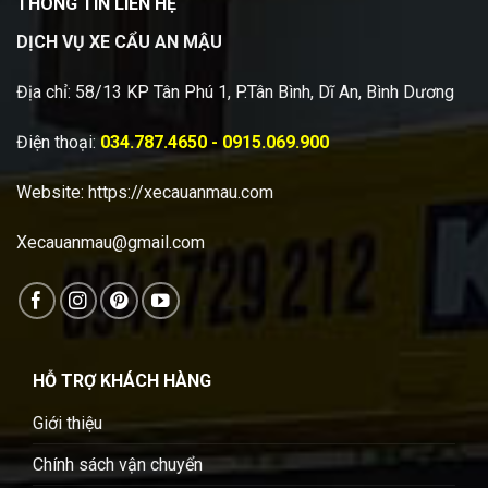
THÔNG TIN LIÊN HỆ
DỊCH VỤ XE CẨU AN MẬU
Địa chỉ: 58/13 KP Tân Phú 1, P.Tân Bình, Dĩ An, Bình Dương
Điện thoại:
034.787.4650 - 0915.069.900
Website:
https://xecauanmau.com
Xecauanmau@gmail.com
HỖ TRỢ KHÁCH HÀNG
Giới thiệu
Chính sách vận chuyển