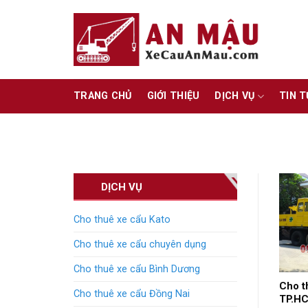
Skip
to
content
TRANG CHỦ
GIỚI THIỆU
DỊCH VỤ
TIN 
DỊCH VỤ
Cho thuê xe cẩu Kato
Cho thuê xe cẩu chuyên dụng
Cho thuê xe cẩu Bình Dương
Cho t
Cho thuê xe cẩu Đồng Nai
TP.H