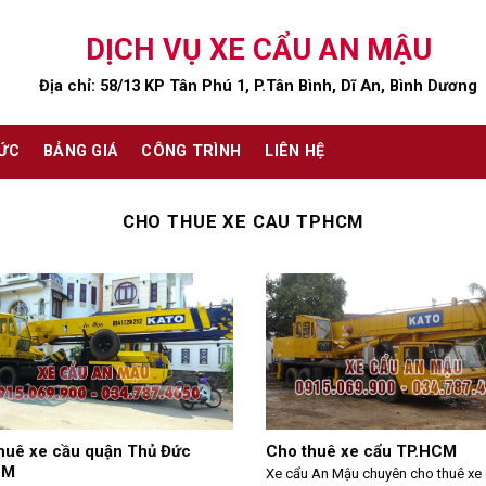
DỊCH VỤ XE CẨU AN MẬU
Địa chỉ: 58/13 KP Tân Phú 1, P.Tân Bình, Dĩ An, Bình Dương
TỨC
BẢNG GIÁ
CÔNG TRÌNH
LIÊN HỆ
CHO THUE XE CAU TPHCM
huê xe cầu quận Thủ Đức
Cho thuê xe cẩu TP.HCM
CM
Xe cẩu An Mậu chuyên cho thuê xe