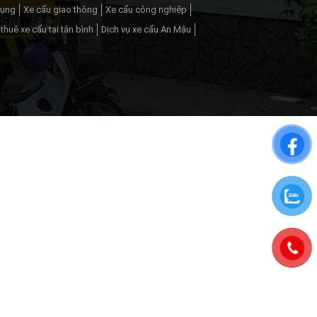
dụng
Xe cẩu giao thông
Xe cẩu công nghiệp
thuê xe cẩu tại tân bình
Dịch vụ xe cẩu An Mậu