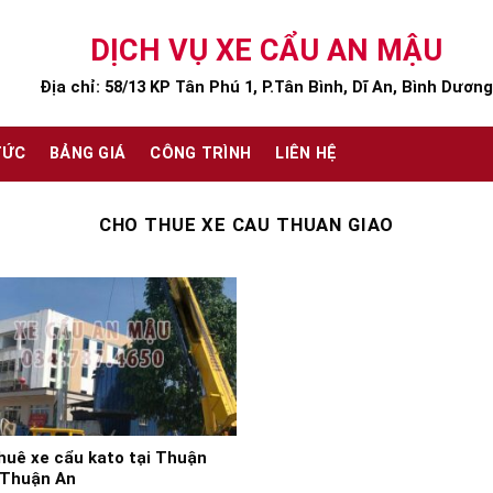
DỊCH VỤ XE CẨU AN MẬU
Địa chỉ: 58/13 KP Tân Phú 1, P.Tân Bình, Dĩ An, Bình Dương
TỨC
BẢNG GIÁ
CÔNG TRÌNH
LIÊN HỆ
CHO THUE XE CAU THUAN GIAO
huê xe cẩu kato tại Thuận
 Thuận An