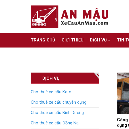
Skip
to
content
TRANG CHỦ
GIỚI THIỆU
DỊCH VỤ
TIN 
DỊCH VỤ
Cho thuê xe cẩu Kato
Cho thuê xe cẩu chuyên dụng
Cho thuê xe cẩu Bình Dương
Công 
Cho thuê xe cẩu Đồng Nai
dụng 