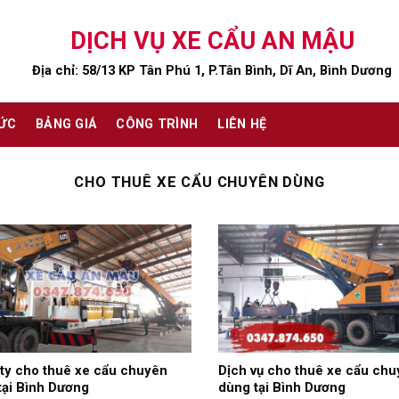
DỊCH VỤ XE CẨU AN MẬU
Địa chỉ: 58/13 KP Tân Phú 1, P.Tân Bình, Dĩ An, Bình Dương
TỨC
BẢNG GIÁ
CÔNG TRÌNH
LIÊN HỆ
CHO THUÊ XE CẨU CHUYÊN DÙNG
ty cho thuê xe cẩu chuyên
Dịch vụ cho thuê xe cẩu chu
tại Bình Dương
dùng tại Bình Dương