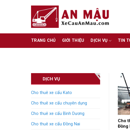
Skip
to
content
TRANG CHỦ
GIỚI THIỆU
DỊCH VỤ
TIN 
DỊCH VỤ
Cho thuê xe cẩu Kato
Cho thuê xe cẩu chuyên dụng
Cho thuê xe cẩu Bình Dương
Cho t
Cho thuê xe cẩu Đồng Nai
Đồng 