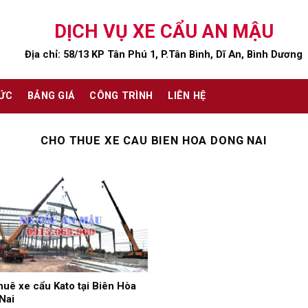
DỊCH VỤ XE CẨU AN MẬU
Địa chỉ: 58/13 KP Tân Phú 1, P.Tân Bình, Dĩ An, Bình Dương
TỨC
BẢNG GIÁ
CÔNG TRÌNH
LIÊN HỆ
CHO THUE XE CAU BIEN HOA DONG NAI
huê xe cẩu Kato tại Biên Hòa
Nai