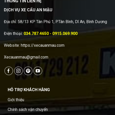
THÔNG TIN LIÊN HỆ
DỊCH VỤ XE CẨU AN MẬU
Địa chỉ: 58/13 KP Tân Phú 1, P.Tân Bình, Dĩ An, Bình Dương
Điện thoại:
034.787.4650 - 0915.069.900
Website:
https://xecauanmau.com
Xecauanmau@gmail.com
HỖ TRỢ KHÁCH HÀNG
Giới thiệu
Chính sách vận chuyển