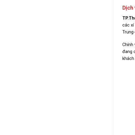
Dịch 
TP.Th
các xí
Trung-
Chính 
đang c
khách 