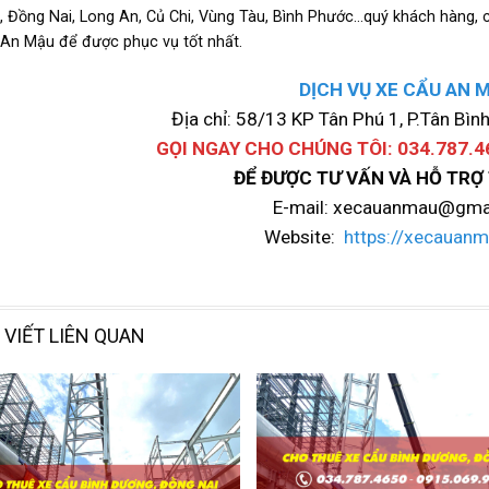
 Đồng Nai, Long An, Củ Chi, Vùng Tàu, Bình Phước…quý khách hàng, c
 An Mậu để được phục vụ tốt nhất.
DỊCH VỤ XE CẨU AN 
Địa chỉ: 58/13 KP Tân Phú 1, P.Tân Bình
GỌI NGAY CHO CHÚNG TÔI: 034.787.4
ĐỂ ĐƯỢC TƯ VẤN VÀ HỖ TRỢ
E-mail: xecauanmau@gma
Website:
https://xecauan
 VIẾT LIÊN QUAN