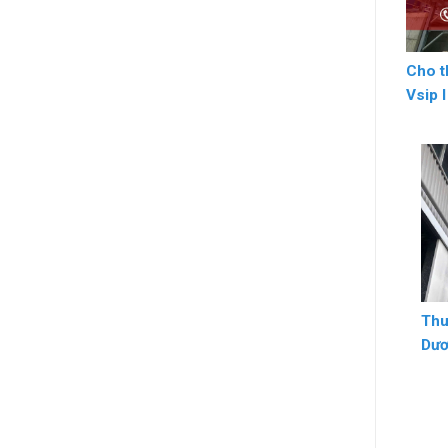
Cho t
Vsip 
Thu
Dư