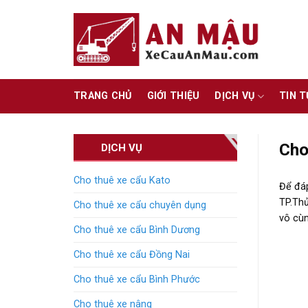
Skip
to
content
TRANG CHỦ
GIỚI THIỆU
DỊCH VỤ
TIN 
Cho
DỊCH VỤ
Cho thuê xe cẩu Kato
Để đá
TP.Thủ
Cho thuê xe cẩu chuyên dụng
vô cùn
Cho thuê xe cẩu Bình Dương
Cho thuê xe cẩu Đồng Nai
Cho thuê xe cẩu Bình Phước
Cho thuê xe nâng