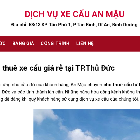
DỊCH VỤ XE CẨU AN MẬU
Địa chỉ: 58/13 KP Tân Phú 1, P.Tân Bình, Dĩ An, Bình Dương
TỨC
BẢNG GIÁ
CÔNG TRÌNH
LIÊN HỆ
 thuê xe cẩu giá rẻ tại TP.Thủ Đức
p ứng nhu cầu đó của khách hàng, An Mậu chuyên
cho thuê cẩu tự 
 Đức và các tỉnh thành lân cận. Những hàng hóa cồng kềnh không th
g dễ dàng khi quý khách hàng sử dụng dịch vụ xe cẩu của chúng tôi.