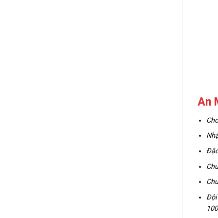
An 
Cho
Nhậ
Đặc
Chu
Chu
Đội
100