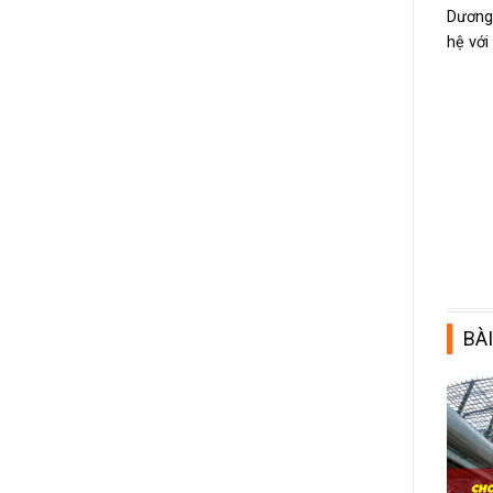
Dương,
hệ với
BÀI