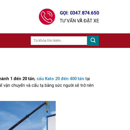
GỌI: 0347.874.650
TƯ VẤN VÀ ĐẶT XE
hành 1 đến 20 tấn
,
cẩu Kato 20 đến 400 tấn
tại
ể vận chuyển và cẩu tạ bằng sức người sẽ trở nên