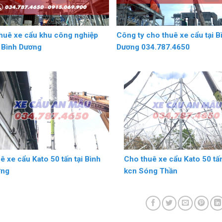
huê xe cẩu khu công nghiệp
Công ty cho thuê xe cẩu tại B
I Bình Dương
Dương 034.787.4650
ê xe cẩu Kato 50 tấn tại Bình
Cho thuê xe cẩu Kato 50 tấn
ơng
kcn Sóng Thần