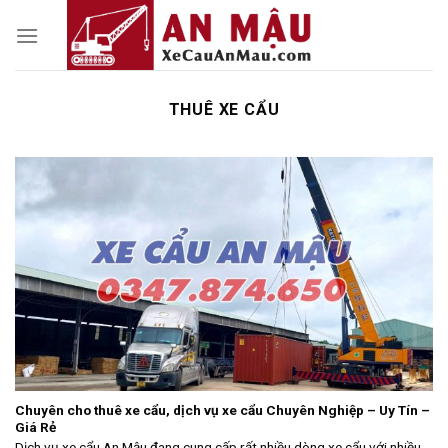
Skip
to
content
THUÊ XE CẨU
Chuyên cho thuê xe cẩu, dịch vụ xe cẩu Chuyên Nghiệp – Uy Tín –
Giá Rẻ
Dịch vụ xe cẩu An Mậu đang cung cấp rất nhiều dòng xe cẩu với nhiều...