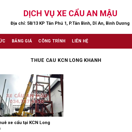
DỊCH VỤ XE CẨU AN MẬU
Địa chỉ: 58/13 KP Tân Phú 1, P.Tân Bình, Dĩ An, Bình Dương
TỨC
BẢNG GIÁ
CÔNG TRÌNH
LIÊN HỆ
THUE CAU KCN LONG KHANH
huê xe cẩu tại KCN Long
h