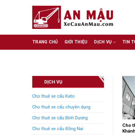
Skip
to
content
TRANG CHỦ
GIỚI THIỆU
DỊCH VỤ
TIN 
DỊCH VỤ
Cho thuê xe cẩu Kato
Cho thuê xe cẩu chuyên dụng
Cho thuê xe cẩu Bình Dương
Cho t
Cho thuê xe cẩu Đồng Nai
Khán