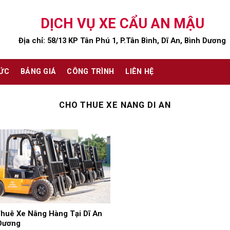
DỊCH VỤ XE CẨU AN MẬU
Địa chỉ: 58/13 KP Tân Phú 1, P.Tân Bình, Dĩ An, Bình Dương
TỨC
BẢNG GIÁ
CÔNG TRÌNH
LIÊN HỆ
CHO THUE XE NANG DI AN
huê Xe Nâng Hàng Tại Dĩ An
Dương