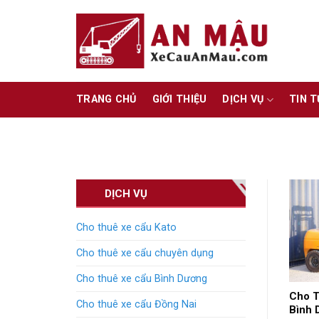
Skip
to
content
TRANG CHỦ
GIỚI THIỆU
DỊCH VỤ
TIN 
DỊCH VỤ
Cho thuê xe cẩu Kato
Cho thuê xe cẩu chuyên dụng
Cho thuê xe cẩu Bình Dương
Cho T
Cho thuê xe cẩu Đồng Nai
Bình 