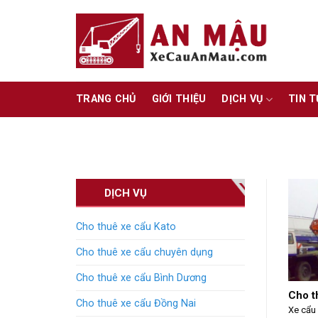
Skip
to
content
TRANG CHỦ
GIỚI THIỆU
DỊCH VỤ
TIN 
DỊCH VỤ
Cho thuê xe cẩu Kato
Cho thuê xe cẩu chuyên dụng
Cho thuê xe cẩu Bình Dương
Cho t
Cho thuê xe cẩu Đồng Nai
Xe cẩu