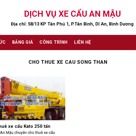
DỊCH VỤ XE CẨU AN MẬU
Địa chỉ: 58/13 KP Tân Phú 1, P.Tân Bình, Dĩ An, Bình Dương
TỨC
BẢNG GIÁ
CÔNG TRÌNH
LIÊN HỆ
CHO THUE XE CAU SONG THAN
huê xe cẩu Kato 250 tấn
 An Mậu chuyên cho thuê xe cẩu