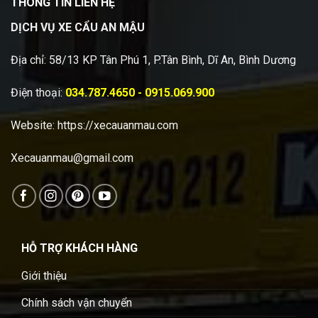
THÔNG TIN LIÊN HỆ
DỊCH VỤ XE CẨU AN MẬU
Địa chỉ: 58/13 KP Tân Phú 1, P.Tân Bình, Dĩ An, Bình Dương
Điện thoại:
034.787.4650 - 0915.069.900
Website:
https://xecauanmau.com
Xecauanmau@gmail.com
HỖ TRỢ KHÁCH HÀNG
Giới thiệu
Chính sách vận chuyển