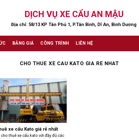
DỊCH VỤ XE CẨU AN MẬU
Địa chỉ: 58/13 KP Tân Phú 1, P.Tân Bình, Dĩ An, Bình Dương
TỨC
BẢNG GIÁ
CÔNG TRÌNH
LIÊN HỆ
CHO THUE XE CAU KATO GIA RE NHAT
huê xe cẩu Kato giá rẻ nhất
cho thuê xe cẩu kato với đầy đủ các