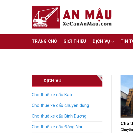
Skip
to
content
TRANG CHỦ
GIỚI THIỆU
DỊCH VỤ
TIN 
DỊCH VỤ
Cho thuê xe cẩu Kato
Cho thuê xe cẩu chuyên dụng
Cho thuê xe cẩu Bình Dương
Cho t
Cho thuê xe cẩu Đồng Nai
Chuyên 