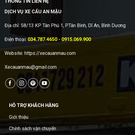
THÔNG TIN LIÊN HỆ
DỊCH VỤ XE CẨU AN MẬU
Địa chỉ: 58/13 KP Tân Phú 1, P.Tân Bình, Dĩ An, Bình Dương
Điện thoại:
034.787.4650 - 0915.069.900
Website:
https://xecauanmau.com
Xecauanmau@gmail.com
HỖ TRỢ KHÁCH HÀNG
Giới thiệu
Chính sách vận chuyển